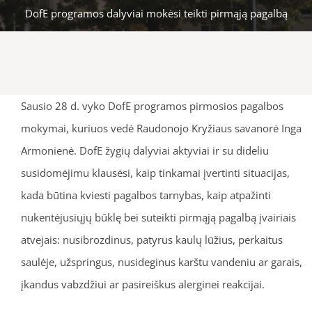
DofE programos dalyviai mokėsi teikti pirmąją pagalbą
Sausio 28 d. vyko DofE programos pirmosios pagalbos
mokymai, kuriuos vedė Raudonojo Kryžiaus savanorė Inga
Armonienė. DofE žygių dalyviai aktyviai ir su dideliu
susidomėjimu klausėsi, kaip tinkamai įvertinti situacijas,
kada būtina kviesti pagalbos tarnybas, kaip atpažinti
nukentėjusiųjų būklę bei suteikti pirmąją pagalbą įvairiais
atvejais: nusibrozdinus, patyrus kaulų lūžius, perkaitus
saulėje, užspringus, nusideginus karštu vandeniu ar garais,
įkandus vabzdžiui ar pasireiškus alerginei reakcijai.