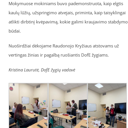
Mokymuose mokiniams buvo pademonstruota, kaip elgtis
kaulų lūžių, užspringimo atvejais, priminta, kaip taisyklingai
atlikti dirbtinį kvėpavimą, kokie galimi kraujavimo stabdymo
būdai.
Nuoširdžiai dėkojame Raudonojo Kryžiaus atstovams už
vertingas žinias ir pagalbą ruošiantis DofE žygiams.
Kristina Laurutė, DofE žygių vadovė