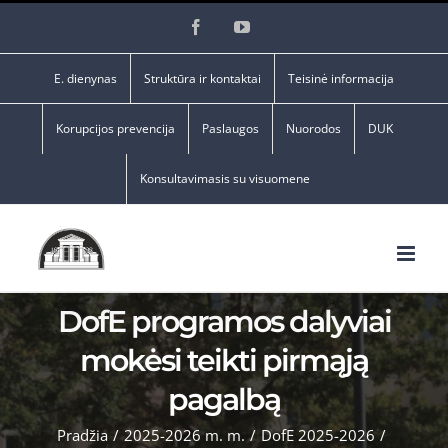
Skip
Facebook
YouTube
to
content
E. dienynas
Struktūra ir kontaktai
Teisinė informacija
Korupcijos prevencija
Paslaugos
Nuorodos
DUK
Konsultavimasis su visuomene
DofE programos dalyviai
mokėsi teikti pirmąją
pagalbą
Pradžia
/
2025-2026 m. m.
/
DofE 2025-2026
/