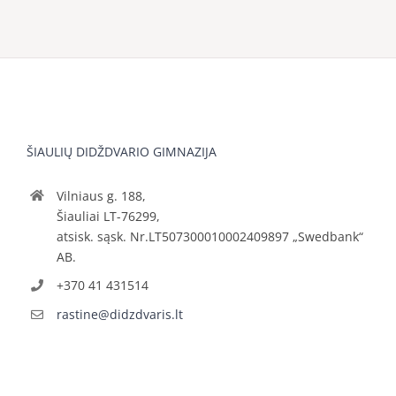
ŠIAULIŲ DIDŽDVARIO GIMNAZIJA
Vilniaus g. 188,
Šiauliai LT-76299,
atsisk. sąsk. Nr.LT507300010002409897 „Swedbank“
AB.
+370 41 431514
rastine@didzdvaris.lt