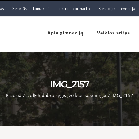
nas
Struktūra ir kontaktai
Teisinė informacija
Korupcijos prevencija
Apie gimnaziją
Veiklos sritys
IMG_2157
Pradžia
/
DofE Sidabro žygis įveiktas sėkmingai
/
IMG_2157