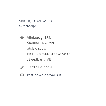
ŠIAULIŲ DIDŽDVARIO
GIMNAZIJA
Vilniaus g. 188,
Šiauliai LT-76299,
atsisk. sąsk.
Nr.LT507300010002409897
„Swedbank“ AB.
+370 41 431514
rastine@didzdvaris.lt