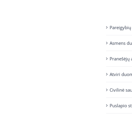
Pareigybių
Asmens d
Pranešėjų 
Atviri duo
Civilinė sa
Puslapio s