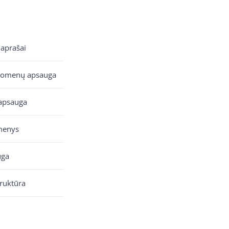
 aprašai
uomenų apsauga
apsauga
menys
uga
truktūra