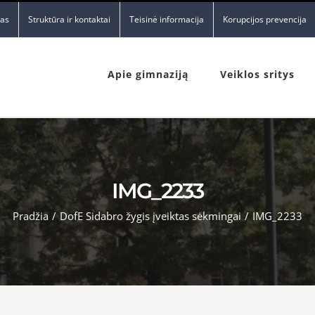
nas
Struktūra ir kontaktai
Teisinė informacija
Korupcijos prevencija
Apie gimnaziją
Veiklos sritys
IMG_2233
Pradžia
/
DofE Sidabro žygis įveiktas sėkmingai
/
IMG_2233