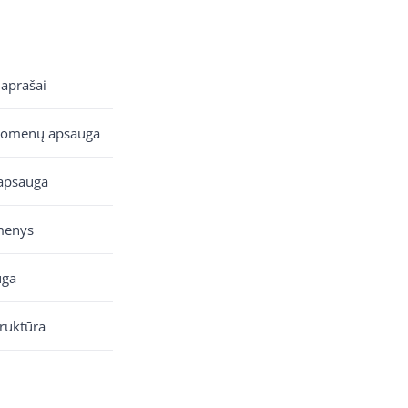
 aprašai
uomenų apsauga
apsauga
menys
uga
truktūra