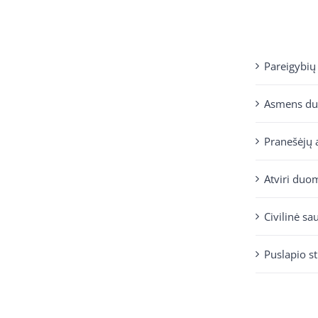
Pareigybių
Asmens d
Pranešėjų 
Atviri duo
Civilinė sa
Puslapio s