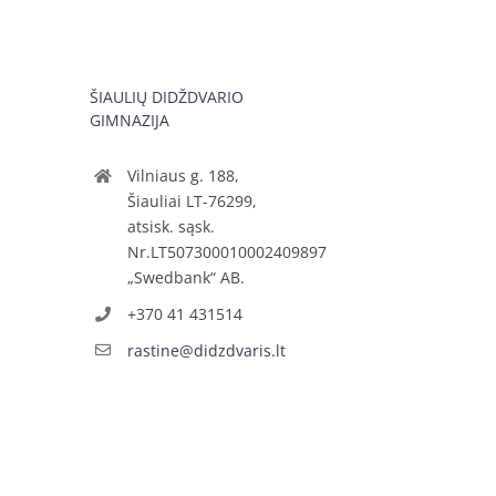
ŠIAULIŲ DIDŽDVARIO
GIMNAZIJA
Vilniaus g. 188,
Šiauliai LT-76299,
atsisk. sąsk.
Nr.LT507300010002409897
„Swedbank“ AB.
+370 41 431514
rastine@didzdvaris.lt