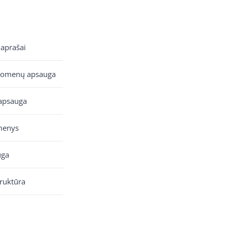
 aprašai
uomenų apsauga
apsauga
menys
uga
truktūra