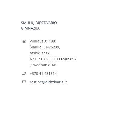
ŠIAULIŲ DIDŽDVARIO
GIMNAZIJA
Vilniaus g. 188,
Šiauliai LT-76299,
atsisk. sąsk.
Nr.LT507300010002409897
„Swedbank“ AB.
+370 41 431514
rastine@didzdvaris.lt