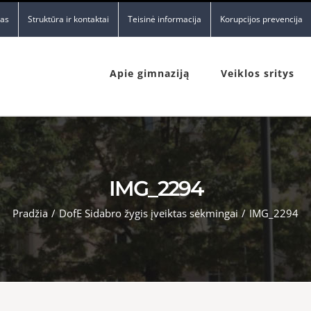
nas
Struktūra ir kontaktai
Teisinė informacija
Korupcijos prevencija
Apie gimnaziją
Veiklos sritys
IMG_2294
Pradžia
/
DofE Sidabro žygis įveiktas sėkmingai
/
IMG_2294