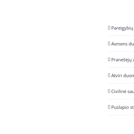
Pareigybių
Asmens d
Pranešėjų 
Atviri duo
Civilinė sa
Puslapio s