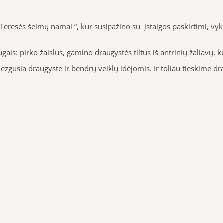
os Teresės šeimų namai “, kur susipažino su įstaigos paskirtimi,
ugais: pirko žaislus, gamino draugystės tiltus iš antrinių žaliavų
gusia draugyste ir bendrų veiklų idėjomis. Ir toliau tieskime dra