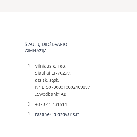
ŠIAULIŲ DIDŽDVARIO
GIMNAZIJA
Vilniaus g. 188,
Šiauliai LT-76299,
atsisk. sąsk.
Nr.LT507300010002409897
„Swedbank“ AB.
+370 41 431514
rastine@didzdvaris.lt