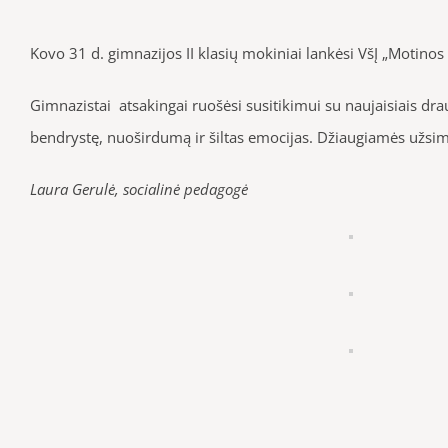
Kovo 31 d. gimnazijos II klasių mokiniai lankėsi VšĮ „Motin
Gimnazistai atsakingai ruošėsi susitikimui su naujaisiais dra
bendrystę, nuoširdumą ir šiltas emocijas. Džiaugiamės užsimez
Laura Gerulė, socialinė pedagogė