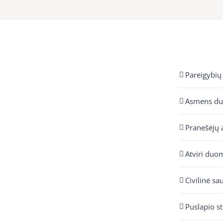
Pareigybių
Asmens d
Pranešėjų 
Atviri duo
Civilinė sa
Puslapio s