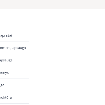
 aprašai
uomenų apsauga
apsauga
menys
uga
truktūra