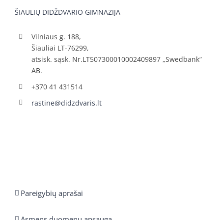
ŠIAULIŲ DIDŽDVARIO GIMNAZIJA
Vilniaus g. 188,
Šiauliai LT-76299,
atsisk. sąsk. Nr.LT507300010002409897 „Swedbank“
AB.
+370 41 431514
rastine@didzdvaris.lt
Pareigybių aprašai
Asmens duomenų apsauga