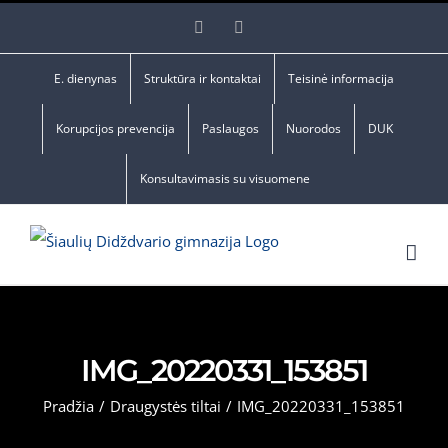
Skip
Facebook
YouTube
to
content
E. dienynas
Struktūra ir kontaktai
Teisinė informacija
Korupcijos prevencija
Paslaugos
Nuorodos
DUK
Konsultavimasis su visuomene
IMG_20220331_153851
Pradžia
/
Draugystės tiltai
/
IMG_20220331_153851