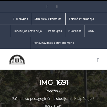
Skip
Facebook
YouTube
to
content
E. dienynas
Struktūra ir kontaktai
Teisinė informacija
Korupcijos prevencija
Paslaugos
Nuorodos
DUK
Konsultavimasis su visuomene
IMG_1691
Pradžia
/
Pažintis su pedagoginėmis studijomis Klaipėdoje
/
IMG_1691