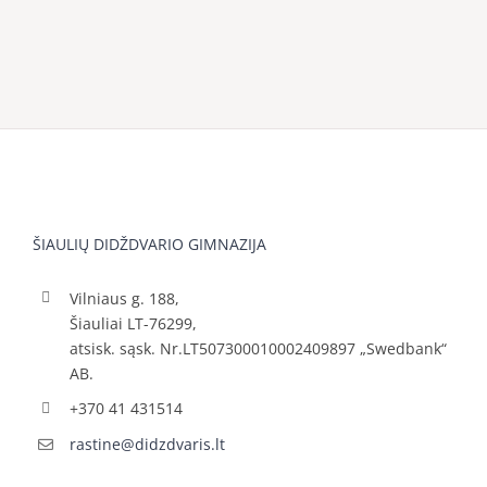
ŠIAULIŲ DIDŽDVARIO GIMNAZIJA
Vilniaus g. 188,
Šiauliai LT-76299,
atsisk. sąsk. Nr.LT507300010002409897 „Swedbank“
AB.
+370 41 431514
rastine@didzdvaris.lt