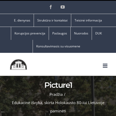
Skip
Facebook
YouTube
to
content
E. dienynas
Struktūra ir kontaktai
Teisinė informacija
Korupcijos prevencija
Paslaugos
Nuorodos
DUK
Konsultavimasis su visuomene
Picture1
Pradžia
/
Edukacinė išvyka, skirta Holokausto 80-iui Lietuvoje
paminėti