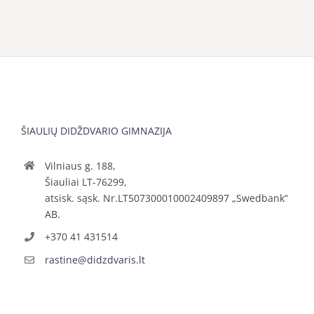
ŠIAULIŲ DIDŽDVARIO GIMNAZIJA
Vilniaus g. 188,
Šiauliai LT-76299,
atsisk. sąsk. Nr.LT507300010002409897 „Swedbank“
AB.
+370 41 431514
rastine@didzdvaris.lt