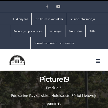
Skip
Facebook
YouTube
to
content
E. dienynas
Struktūra ir kontaktai
Teisinė informacija
Korupcijos prevencija
Paslaugos
Nuorodos
DUK
Konsultavimasis su visuomene
Picture19
Pradžia
/
Edukacinė išvyka, skirta Holokausto 80-iui Lietuvoje
paminėti