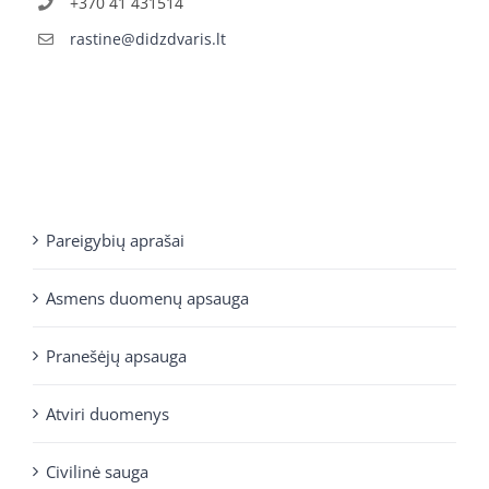
+370 41 431514
rastine@didzdvaris.lt
Pareigybių aprašai
Asmens duomenų apsauga
Pranešėjų apsauga
Atviri duomenys
Civilinė sauga