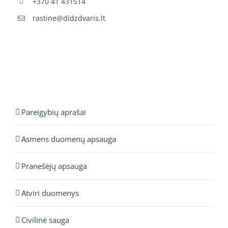
+370 41 431514
rastine@didzdvaris.lt
Pareigybių aprašai
Asmens duomenų apsauga
Pranešėjų apsauga
Atviri duomenys
Civilinė sauga