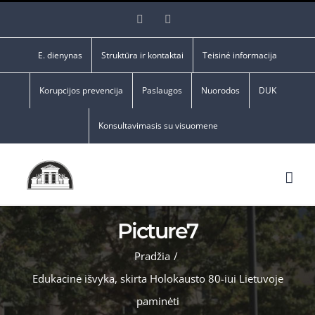
Skip
Facebook
YouTube
to
content
E. dienynas
Struktūra ir kontaktai
Teisinė informacija
Korupcijos prevencija
Paslaugos
Nuorodos
DUK
Konsultavimasis su visuomene
Picture7
Pradžia
/
Edukacinė išvyka, skirta Holokausto 80-iui Lietuvoje
paminėti