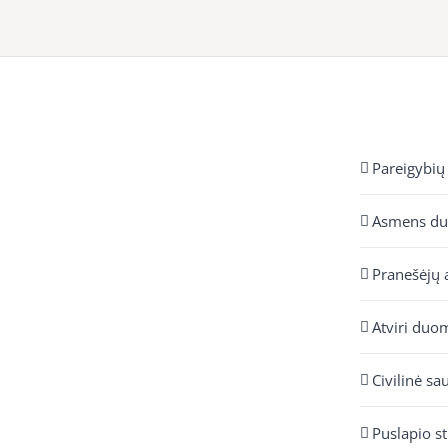
Pareigybių
Asmens d
Pranešėjų 
Atviri duo
Civilinė sa
Puslapio s