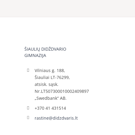
ŠIAULIŲ DIDŽDVARIO
GIMNAZIJA
Vilniaus g. 188,
Šiauliai LT-76299,
atsisk. sąsk.
Nr.LT507300010002409897
„Swedbank“ AB.
+370 41 431514
rastine@didzdvaris.lt