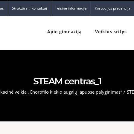
nas
Struktūra ir kontaktai
Teisinė informacija
Korupcijos prevencija
Apie gimnaziją
Veiklos sritys
STEAM centras_1
kacinė veikla „Chorofilo kiekio augalų lapuose palyginimas“
/
STE