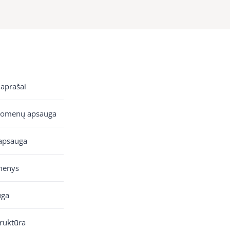
 aprašai
uomenų apsauga
apsauga
menys
uga
truktūra