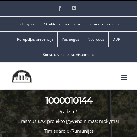
Skip
Facebook
YouTube
to
content
E. dienynas
Struktūra ir kontaktai
Teisinė informacija
Korupcijos prevencija
Paslaugos
Nuorodos
DUK
Konsultavimasis su visuomene
1000010144
Pradžia
/
Erasmus KA2 projekto įgyvendinimas: mokymai
Timisoaroje (Rumunija)