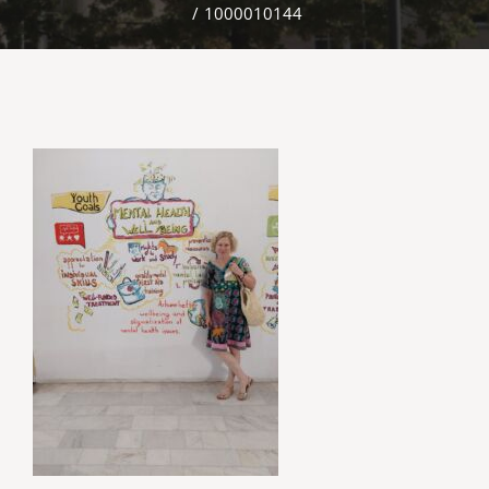
/
1000010144