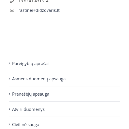
+370 41 431514
rastine@didzdvaris.lt
Pareigybių aprašai
Asmens duomenų apsauga
Pranešėjų apsauga
Atviri duomenys
Civilinė sauga