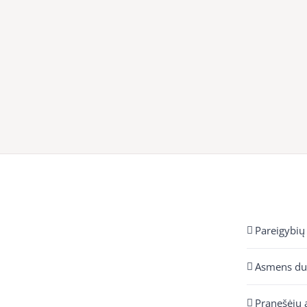
Pareigybių
Asmens d
Pranešėjų 