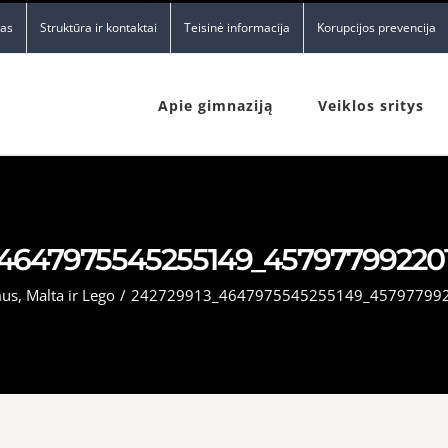
nas
Struktūra ir kontaktai
Teisinė informacija
Korupcijos prevencija
Apie gimnaziją
Veiklos sritys
_4647975545255149_45797799220
us, Malta ir Lego
/
242729913_4647975545255149_45797799