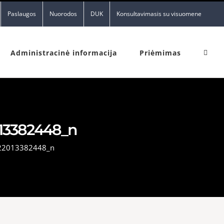
Paslaugos
Nuorodos
DUK
Konsultavimasis su visuomene
Administracinė informacija
Priėmimas
13382448_n
22013382448_n