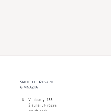
ŠIAULIŲ DIDŽDVARIO
GIMNAZIJA
Vilniaus g. 188,
Šiauliai LT-76299,
atsisk. sąsk.