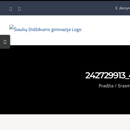
Skip
E. dieny
Facebook
YouTube
to
content
Toggle
Sliding
Bar
Area
242729913
Pradžia
/
Erasm