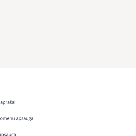
 aprašai
uomenų apsauga
apsauga