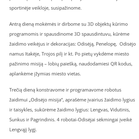
sportinėje veikloje, susipažinome.
Antrą dieną mokėmės ir dirbome su 3D objektų kūrimo
programomis ir spausdinome 3D spausdintuvu, kūrėme
žaidimo veikėjus ir dekoracijas: Odisėją, Penelopę, Odisėjo
namus Itakėje, Trojos pilį ir kt. Po pietų vykdėme miesto
pažinimo misiją – lobių paiešką, naudodamiesi QR kodus,
aplankėme įžymias miesto vietas.
Trečią dieną konstravome ir programavome robotus
žaidimui „Odisėjo misija“, aprašėme įvairius žaidimo lygius
ir taisykles, sukūrėme žaidimo lygius: Lengvas, Vidutinis,
Sunkus ir Pagrindinis. 4 robotai-Odisėjai sėkmingai įveikė
Lengvąjį lygį.