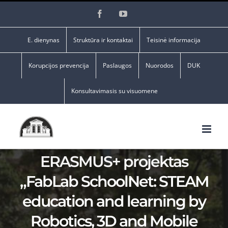
Skip
Facebook
YouTube
to
content
E. dienynas
Struktūra ir kontaktai
Teisinė informacija
Korupcijos prevencija
Paslaugos
Nuorodos
DUK
Konsultavimasis su visuomene
ERASMUS+ projektas
„FabLab SchoolNet: STEAM
education and learning by
Robotics, 3D and Mobile