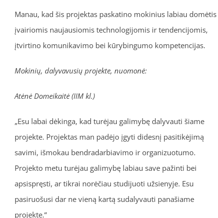
Manau, kad šis projektas paskatino mokinius labiau domėtis
įvairiomis naujausiomis technologijomis ir tendencijomis,
įtvirtino komunikavimo bei kūrybingumo kompetencijas.
Mokinių, dalyvavusių projekte, nuomonė:
Atėnė Domeikaitė (IIM kl.)
„Esu labai dėkinga, kad turėjau galimybę dalyvauti šiame
projekte. Projektas man padėjo įgyti didesnį pasitikėjimą
savimi, išmokau bendradarbiavimo ir organizuotumo.
Projekto metu turėjau galimybę labiau save pažinti bei
apsispręsti, ar tikrai norėčiau studijuoti užsienyje. Esu
pasiruošusi dar ne vieną kartą sudalyvauti panašiame
projekte.“