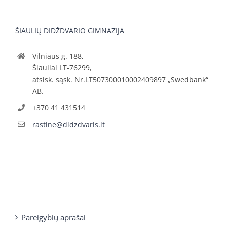
ŠIAULIŲ DIDŽDVARIO GIMNAZIJA
Vilniaus g. 188,
Šiauliai LT-76299,
atsisk. sąsk. Nr.LT507300010002409897 „Swedbank“
AB.
+370 41 431514
rastine@didzdvaris.lt
Pareigybių aprašai