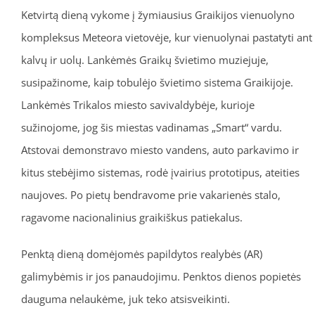
Ketvirtą dieną vykome į žymiausius Graikijos vienuolyno
kompleksus Meteora vietovėje, kur vienuolynai pastatyti ant
kalvų ir uolų. Lankėmės Graikų švietimo muziejuje,
susipažinome, kaip tobulėjo švietimo sistema Graikijoje.
Lankėmės Trikalos miesto savivaldybėje, kurioje
sužinojome, jog šis miestas vadinamas „Smart“ vardu.
Atstovai demonstravo miesto vandens, auto parkavimo ir
kitus stebėjimo sistemas, rodė įvairius prototipus, ateities
naujoves. Po pietų bendravome prie vakarienės stalo,
ragavome nacionalinius graikiškus patiekalus.
Penktą dieną domėjomės papildytos realybės (AR)
galimybėmis ir jos panaudojimu. Penktos dienos popietės
dauguma nelaukėme, juk teko atsisveikinti.