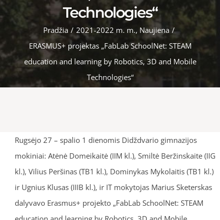
Technologies“
Pradžia
/
2021-2022 m. m.
,
Naujiena
/
ERASMUS+ projektas „FabLab SchoolNet: STEAM
education and learning by Robotics, 3D and Mobile
Technologies“
Rugsėjo 27 – spalio 1 dienomis Didždvario gimnazijos
mokiniai: Atėnė Domeikaitė (IIM kl.), Smiltė Beržinskaite (IIG
kl.), Vilius Peršinas (TB1 kl.), Dominykas Mykolaitis (TB1 kl.)
ir Ugnius Klusas (IIIB kl.), ir IT mokytojas Marius Sketerskas
dalyvavo Erasmus+ projekto „FabLab SchoolNet: STEAM
education and learning by Robotics, 3D and Mobile