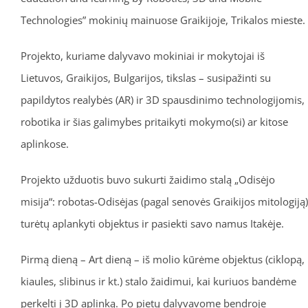
Technologies” mokinių mainuose Graikijoje, Trikalos mieste.
Projekto, kuriame dalyvavo mokiniai ir mokytojai iš
Lietuvos, Graikijos, Bulgarijos, tikslas – susipažinti su
papildytos realybės (AR) ir 3D spausdinimo technologijomis,
robotika ir šias galimybes pritaikyti mokymo(si) ar kitose
aplinkose.
Projekto užduotis buvo sukurti žaidimo stalą „Odisėjo
misija“: robotas-Odisėjas (pagal senovės Graikijos mitologiją)
turėtų aplankyti objektus ir pasiekti savo namus Itakėje.
Pirmą dieną – Art dieną – iš molio kūrėme objektus (ciklopą,
kiaules, slibinus ir kt.) stalo žaidimui, kai kuriuos bandėme
perkelti į 3D aplinką. Po pietų dalyvavome bendroje