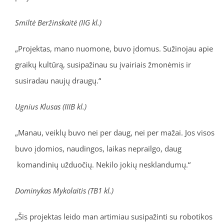
Smiltė Beržinskaitė (IIG kl.)
„Projektas, mano nuomone, buvo įdomus. Sužinojau apie
graikų kultūrą, susipažinau su įvairiais žmonėmis ir
susiradau naujų draugų.“
Ugnius Klusas (IIIB kl.)
„Manau, veiklų buvo nei per daug, nei per mažai. Jos visos
buvo įdomios, naudingos, laikas neprailgo, daug
komandinių užduočių. Nekilo jokių nesklandumų.“
Dominykas Mykolaitis (TB1 kl.)
„Šis projektas leido man artimiau susipažinti su robotikos