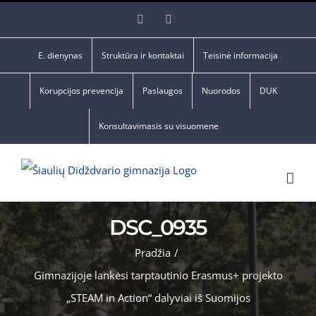
Skip
Facebook
YouTube
to
content
E. dienynas
Struktūra ir kontaktai
Teisinė informacija
Korupcijos prevencija
Paslaugos
Nuorodos
DUK
Konsultavimasis su visuomene
DSC_0935
Pradžia
/
Gimnazijoje lankėsi tarptautinio Erasmus+ projekto
„STEAM in Action“ dalyviai iš Suomijos