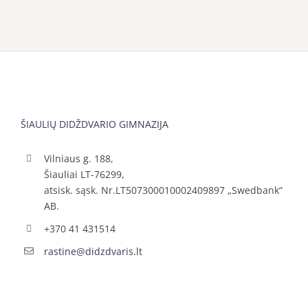
ŠIAULIŲ DIDŽDVARIO GIMNAZIJA
Vilniaus g. 188,
Šiauliai LT-76299,
atsisk. sąsk. Nr.LT507300010002409897 „Swedbank“
AB.
+370 41 431514
rastine@didzdvaris.lt