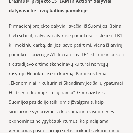
Erasmus+ projekto „STEAM in Action“ dalyviai
dalyvavo lietuvių kalbos pamokoje
Pirmadienį projekto dalyviai, svečiai iš Suomijos Kipina
high school, dalyvavo atvirose pamokose ir stebėjo TB1
kl. mokinių darbą, dalijosi savo patirtimi. Viena iš atvirų
pamokų – language A1, literatūros. TB1 kl. mokiniai kaip
tik studijavo artimą skandinavų kultūrai norvegų
rašytojo Henriko Ibseno kūrybą. Pamokos tema –
„Ekonominiai ir kultūriniai Skandinavijos šalių ypatumai
H. Ibseno dramoje „Lėlių namai“. Gimnazistė iš
Suomijos pasidalijo taikliomis įžvalgomis, kaip
šiuolaikinė vyriausybė siekia sumažinti visuomenės
ekonominės nelygybės skirtumus, kaip neigiamai
vertinamas pasiturinčiųjų siekis puikuotis ekonominiu