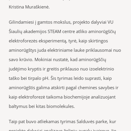
Kristina Muraškienė.
Gilindamiesi į gamtos mokslus, projekto dalyviai VU
Šiaulių akademijos STEAM centre atliko aminorūgščių
elektroforezės eksperimentą, tyrė, kaip skirtingos
aminorūgštys juda elektriniame lauke priklausomai nuo
savo krūvio. Mokiniai nustatė, kad aminorūgščių
judėjimo kryptis ir greitis priklauso nuo izoelektrinio
taško bei tirpalo pH. Šis tyrimas leido suprasti, kaip
aminorūgštis galima atskirti pagal chemines savybes ir
kaip elektroforezė taikoma biochemijoje analizuojant
baltymus bei kitas biomolekules.
Taip pat buvo atliekamas tyrimas Salduvės parke, kur
projekto dalyviai analizavo žolinių augalų įvairovę. Jie