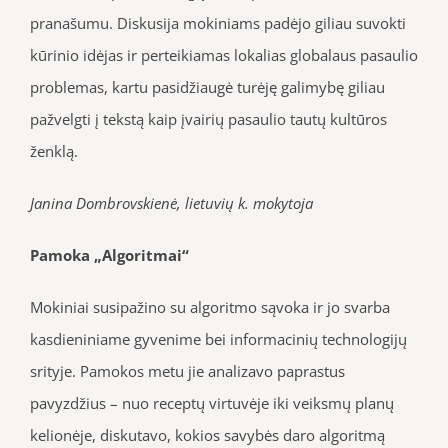
pranašumu. Diskusija mokiniams padėjo giliau suvokti
kūrinio idėjas ir perteikiamas lokalias globalaus pasaulio
problemas, kartu pasidžiaugė turėję galimybę giliau
pažvelgti į tekstą kaip įvairių pasaulio tautų kultūros
ženklą.
Janina Dombrovskienė, lietuvių k. mokytoja
Pamoka „Algoritmai“
Mokiniai susipažino su algoritmo sąvoka ir jo svarba
kasdieniniame gyvenime bei informacinių technologijų
srityje. Pamokos metu jie analizavo paprastus
pavyzdžius – nuo receptų virtuvėje iki veiksmų planų
kelionėje, diskutavo, kokios savybės daro algoritmą