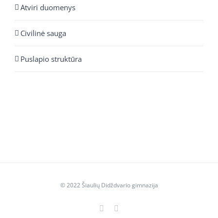
Atviri duomenys
Civilinė sauga
Puslapio struktūra
© 2022 Šiaulių Didždvario gimnazija
Facebook
YouTube