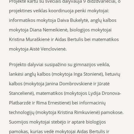
Projekte kartu su svečiais dalyvauja 9 didždvariečiai, o
projektines veiklas koordinuoja penki mokytojai:
informatikos mokytoja Daiva Bukelytė, anglų kalbos
mokytoja Diana Nemeikienė, biologijos mokytojai
Kristina Muraškienė ir Aidas Bertulis bei matematikos
mokytoja Aistė Venclovienė.
Projekto dalyviai susipažino su gimnazijos veikla,
lankėsi anglų kalbos (mokytoja Inga Stonienė), lietuvių
kalbos (mokytoja Janina Dombrovskienė ir Jūratė
Stancelienė), matematikos (mokytojos Lydija Dronova-
Platbarzdė ir Rima Ernestienė) bei informacinių
technologijų (mokytoja Kristina Rimkuvienė) pamokose.
Suomijos mokytojai stebėjo ir aptarė biologijos
pamokas, kurias vedė mokytojai Aidas Bertulis ir