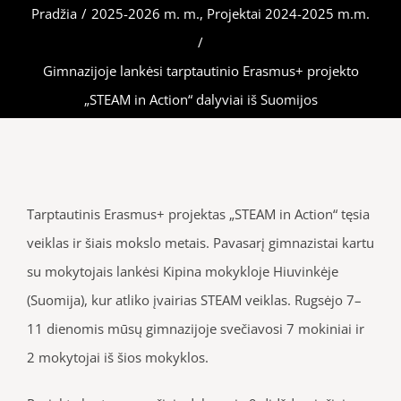
Pradžia
/
2025-2026 m. m.
,
Projektai 2024-2025 m.m.
/
Gimnazijoje lankėsi tarptautinio Erasmus+ projekto
„STEAM in Action“ dalyviai iš Suomijos
Tarptautinis Erasmus+ projektas „STEAM in Action“ tęsia
veiklas ir šiais mokslo metais. Pavasarį gimnazistai kartu
su mokytojais lankėsi Kipina mokykloje Hiuvinkėje
(Suomija), kur atliko įvairias STEAM veiklas. Rugsėjo 7–
11 dienomis mūsų gimnazijoje svečiavosi 7 mokiniai ir
2 mokytojai iš šios mokyklos.