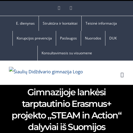
Skip
Facebook
YouTube
to
content
E. dienynas
Struktūra ir kontaktai
Teisinė informacija
Korupcijos prevencija
Paslaugos
Nuorodos
DUK
Konsultavimasis su visuomene
Gimnazijoje lankėsi
tarptautinio Erasmus+
projekto „STEAM in Action“
dalyviai iš Suomijos