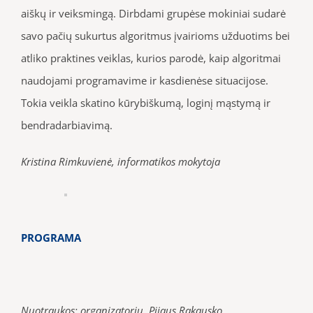
aiškų ir veiksmingą. Dirbdami grupėse mokiniai sudarė
savo pačių sukurtus algoritmus įvairioms užduotims bei
atliko praktines veiklas, kurios parodė, kaip algoritmai
naudojami programavime ir kasdienėse situacijose.
Tokia veikla skatino kūrybiškumą, loginį mąstymą ir
bendradarbiavimą.
Kristina Rimkuvienė, informatikos mokytoja
PROGRAMA
Nuotraukos: organizatorių, Pijaus Rakausko