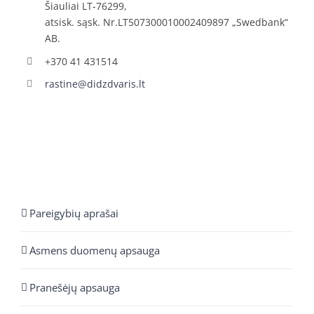
Šiauliai LT-76299,
atsisk. sąsk. Nr.LT507300010002409897 „Swedbank“
AB.
+370 41 431514
rastine@didzdvaris.lt
Pareigybių aprašai
Asmens duomenų apsauga
Pranešėjų apsauga