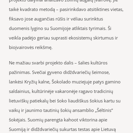
taikė kvadrato metodą – pasirinkdavo atsitiktines vietas,
fiksavo jose augančias rūšis ir vėliau surinktus
duomenis lygino su Suomijoje atliktais tyrimais. Ši
veikla padėjo geriau suprasti ekosistemų skirtumus ir
bioįvairovės reikšmę.
Ne mažiau svarbi projekto dalis – šalies kultūros
pažinimas. Svečiai gyveno didždvariečių šeimose,
lankėsi Kryžių kalne, Šokolado muziejuje patys gamino
saldainius, kultūrinėje vakaronėje ragavo tradicinių
lietuviškų patiekalų bei šoko liaudiškus šokius kartu su
vaikų ir jaunimo tautinių šokių ansamblio „Šėltinis“
šokėjais. Suomių parengta kahoot viktorina apie
Suomiją ir didždvariečių sukurtas testas apie Lietuvą