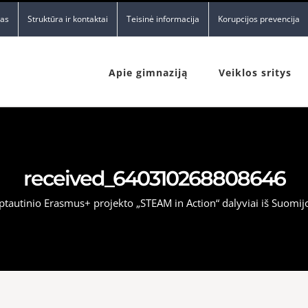
nas
Struktūra ir kontaktai
Teisinė informacija
Korupcijos prevencija
Apie gimnaziją
Veiklos sritys
received_640310268808646
rptautinio Erasmus+ projekto „STEAM in Action“ dalyviai iš Suomij