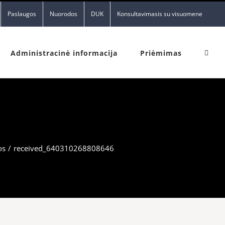
Paslaugos
Nuorodos
DUK
Konsultavimasis su visuomene
Administracinė informacija
Priėmimas
os
/
received_640310268808646