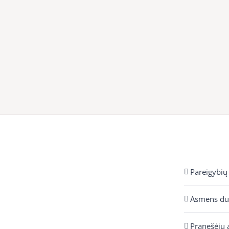
Pareigybių
Asmens d
Pranešėjų 