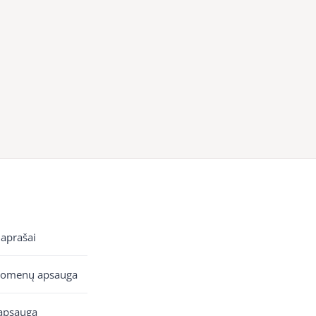
 aprašai
uomenų apsauga
apsauga