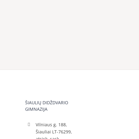
ŠIAULIŲ DIDŽDVARIO
GIMNAZIJA
Vilniaus g. 188,
Šiauliai LT-76299,
atsisk. sąsk.