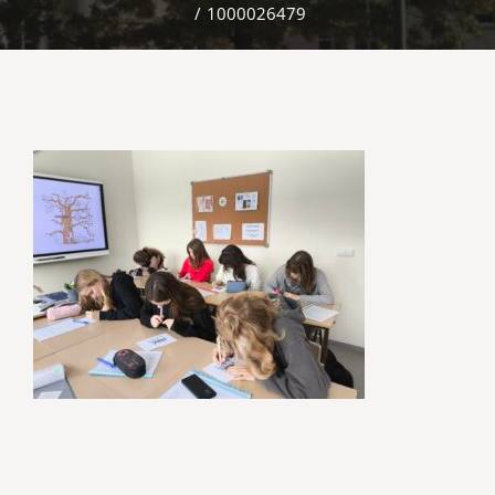
/
1000026479