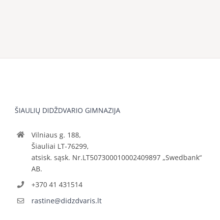
ŠIAULIŲ DIDŽDVARIO GIMNAZIJA
Vilniaus g. 188,
Šiauliai LT-76299,
atsisk. sąsk. Nr.LT507300010002409897 „Swedbank“
AB.
+370 41 431514
rastine@didzdvaris.lt