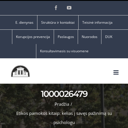
Skip
Facebook
YouTube
to
content
E. dienynas
Struktūra ir kontaktai
Teisinė informacija
Korupcijos prevencija
Paslaugos
Nuorodos
DUK
Konsultavimasis su visuomene
1000026479
Pradžia
/
Etikos pamokos kitaip: kelias į savęs pažinimą su
psichologu