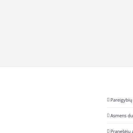
Pareigybių
Asmens d
Pranešėjų 