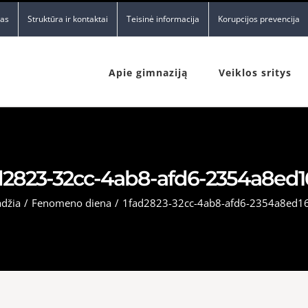
nas
Struktūra ir kontaktai
Teisinė informacija
Korupcijos prevencija
Apie gimnaziją
Veiklos sritys
d2823-32cc-4ab8-afd6-2354a8ed
adžia
/
Fenomeno diena
/
1fad2823-32cc-4ab8-afd6-2354a8ed1