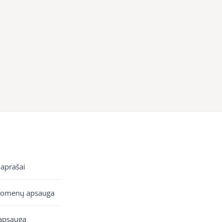
 aprašai
uomenų apsauga
apsauga