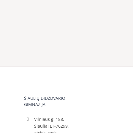
ŠIAULIŲ DIDŽDVARIO
GIMNAZIJA
Vilniaus g. 188,
Šiauliai LT-76299,
atsisk. sąsk.