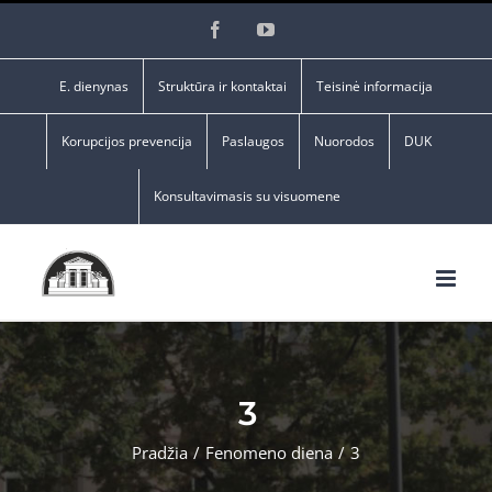
Skip
Facebook
YouTube
to
content
E. dienynas
Struktūra ir kontaktai
Teisinė informacija
Korupcijos prevencija
Paslaugos
Nuorodos
DUK
Konsultavimasis su visuomene
3
Pradžia
/
Fenomeno diena
/
3