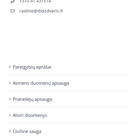
+370 41 431514
rastine@didzdvaris.lt
Pareigybių aprašai
Asmens duomenų apsauga
Pranešėjų apsauga
Atviri duomenys
Civilinė sauga