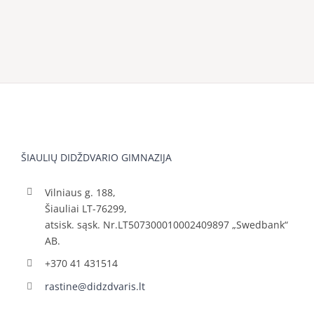
ŠIAULIŲ DIDŽDVARIO GIMNAZIJA
Vilniaus g. 188,
Šiauliai LT-76299,
atsisk. sąsk. Nr.LT507300010002409897 „Swedbank“
AB.
+370 41 431514
rastine@didzdvaris.lt