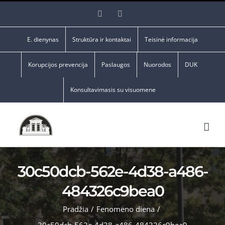
Skip
Facebook
YouTube
to
content
E. dienynas
Struktūra ir kontaktai
Teisinė informacija
Korupcijos prevencija
Paslaugos
Nuorodos
DUK
Konsultavimasis su visuomene
30c50dcb-562e-4d38-a486-
484326c9bea0
Pradžia
/
Fenomeno diena
/
30c50dcb-562e-4d38-a486-484326c9bea0