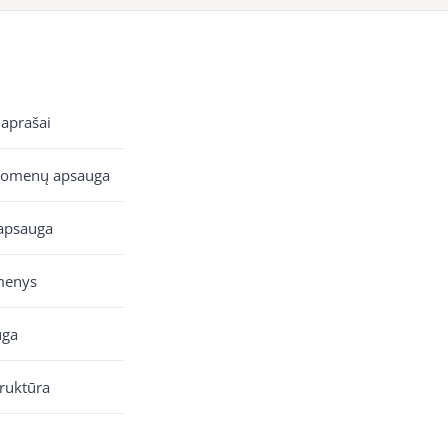
 aprašai
uomenų apsauga
apsauga
menys
uga
truktūra