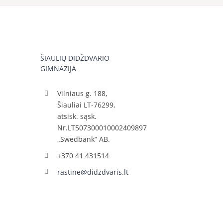
ŠIAULIŲ DIDŽDVARIO
GIMNAZIJA
Vilniaus g. 188,
Šiauliai LT-76299,
atsisk. sąsk.
Nr.LT507300010002409897
„Swedbank“ AB.
+370 41 431514
rastine@didzdvaris.lt