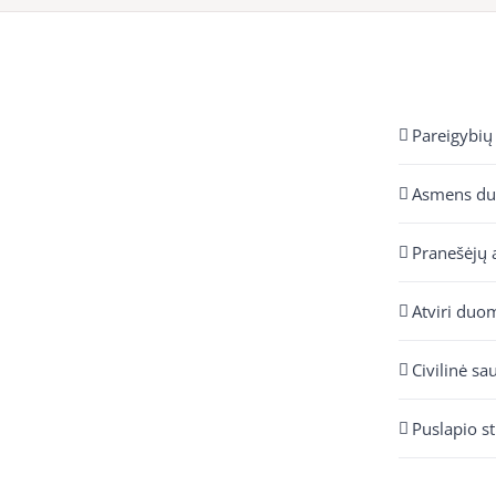
Pareigybių
Asmens d
Pranešėjų 
Atviri duo
Civilinė sa
Puslapio s