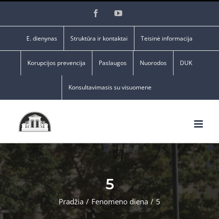
Skip
Facebook
YouTube
to
content
E. dienynas
Struktūra ir kontaktai
Teisinė informacija
Korupcijos prevencija
Paslaugos
Nuorodos
DUK
Konsultavimasis su visuomene
5
Pradžia
/
Fenomeno diena
/
5