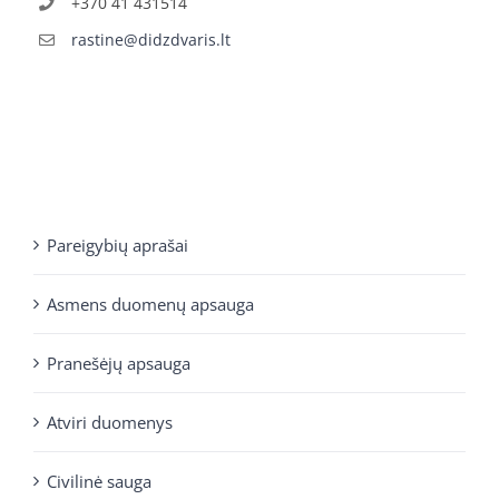
+370 41 431514
rastine@didzdvaris.lt
Pareigybių aprašai
Asmens duomenų apsauga
Pranešėjų apsauga
Atviri duomenys
Civilinė sauga