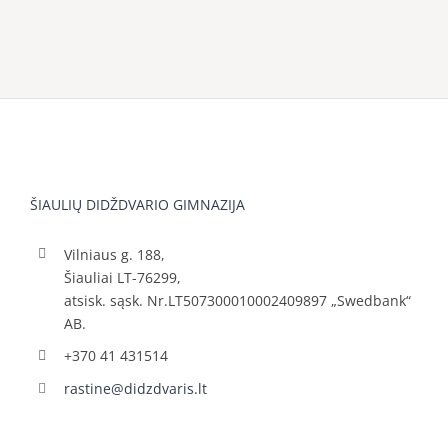
ŠIAULIŲ DIDŽDVARIO GIMNAZIJA
Vilniaus g. 188,
Šiauliai LT-76299,
atsisk. sąsk. Nr.LT507300010002409897 „Swedbank“
AB.
+370 41 431514
rastine@didzdvaris.lt