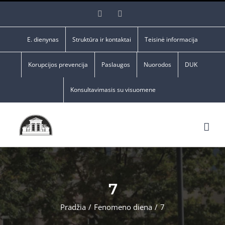
Skip
Facebook
YouTube
to
content
E. dienynas
Struktūra ir kontaktai
Teisinė informacija
Korupcijos prevencija
Paslaugos
Nuorodos
DUK
Konsultavimasis su visuomene
7
Pradžia
/
Fenomeno diena
/
7