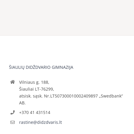
ŠIAULIŲ DIDŽDVARIO GIMNAZIJA
Vilniaus g. 188,
Šiauliai LT-76299,
atsisk. sąsk. Nr.LT507300010002409897 „Swedbank“
AB.
+370 41 431514
rastine@didzdvaris.lt