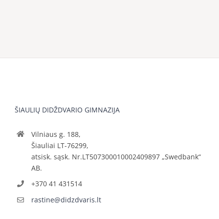
ŠIAULIŲ DIDŽDVARIO GIMNAZIJA
Vilniaus g. 188,
Šiauliai LT-76299,
atsisk. sąsk. Nr.LT507300010002409897 „Swedbank“
AB.
+370 41 431514
rastine@didzdvaris.lt