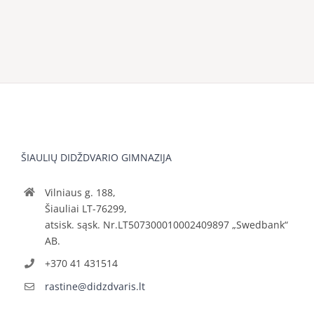
ŠIAULIŲ DIDŽDVARIO GIMNAZIJA
Vilniaus g. 188,
Šiauliai LT-76299,
atsisk. sąsk. Nr.LT507300010002409897 „Swedbank“
AB.
+370 41 431514
rastine@didzdvaris.lt