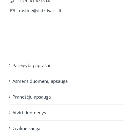
+370 41 431514
rastine@didzdvaris.lt
Pareigybių aprašai
Asmens duomenų apsauga
Pranešėjų apsauga
Atviri duomenys
Civilinė sauga