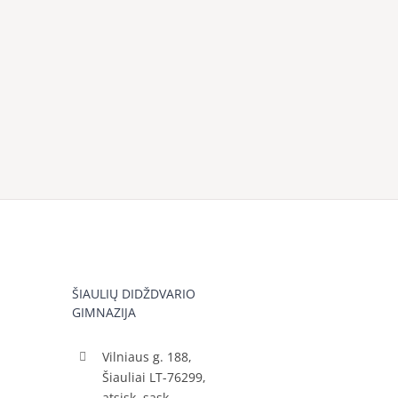
ŠIAULIŲ DIDŽDVARIO
GIMNAZIJA
Vilniaus g. 188,
Šiauliai LT-76299,
atsisk. sąsk.