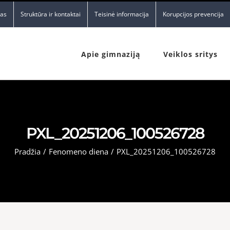
nas
Struktūra ir kontaktai
Teisinė informacija
Korupcijos prevencija
Apie gimnaziją
Veiklos sritys
PXL_20251206_100526728
Pradžia
/
Fenomeno diena
/
PXL_20251206_100526728