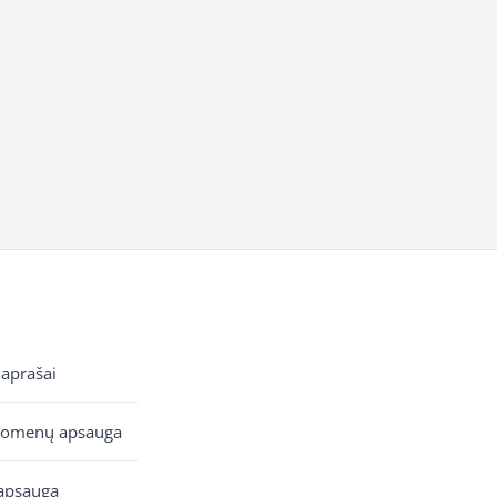
 aprašai
uomenų apsauga
apsauga