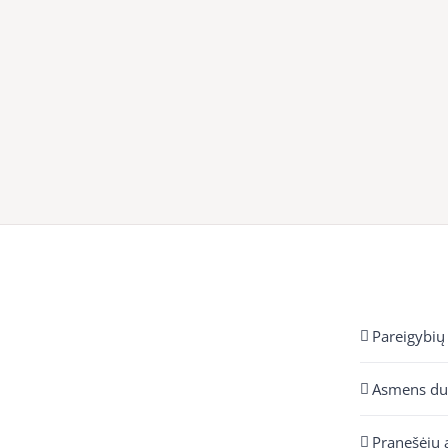
Pareigybių
Asmens d
Pranešėjų 