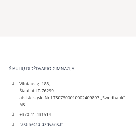
ŠIAULIŲ DIDŽDVARIO GIMNAZIJA
Vilniaus g. 188,
Šiauliai LT-76299,
atsisk. sąsk. Nr.LT507300010002409897 „Swedbank“
AB.
+370 41 431514
rastine@didzdvaris.lt