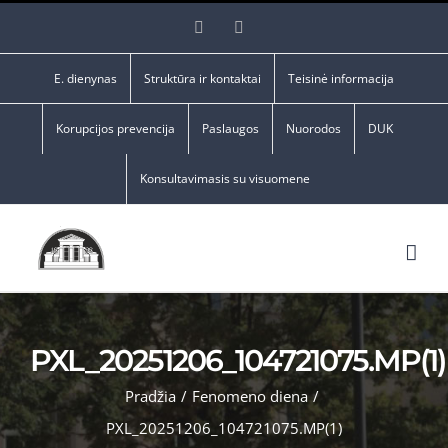
Skip
Facebook
YouTube
to
content
E. dienynas
Struktūra ir kontaktai
Teisinė informacija
Korupcijos prevencija
Paslaugos
Nuorodos
DUK
Konsultavimasis su visuomene
PXL_20251206_104721075.MP(1)
Pradžia
/
Fenomeno diena
/
PXL_20251206_104721075.MP(1)