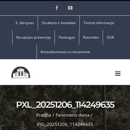
Skip
Facebook
YouTube
to
content
E. dienynas
Struktūra ir kontaktai
Teisinė informacija
Korupcijos prevencija
Paslaugos
Nuorodos
DUK
Konsultavimasis su visuomene
PXL_20251206_114249635
Pradžia
/
Fenomeno diena
/
PXL_20251206_114249635