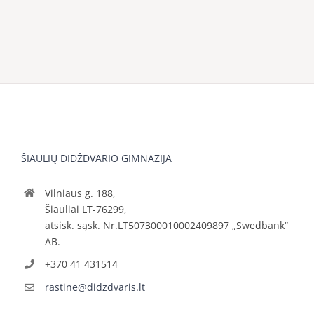
ŠIAULIŲ DIDŽDVARIO GIMNAZIJA
Vilniaus g. 188,
Šiauliai LT-76299,
atsisk. sąsk. Nr.LT507300010002409897 „Swedbank“
AB.
+370 41 431514
rastine@didzdvaris.lt