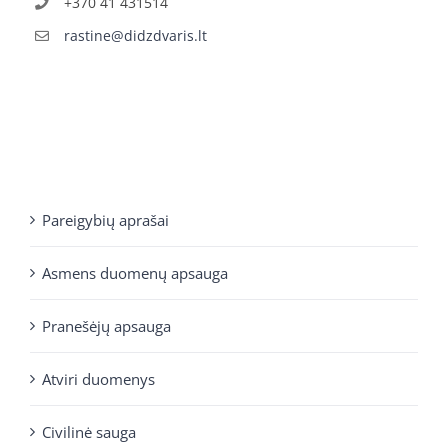
+370 41 431514
rastine@didzdvaris.lt
Pareigybių aprašai
Asmens duomenų apsauga
Pranešėjų apsauga
Atviri duomenys
Civilinė sauga