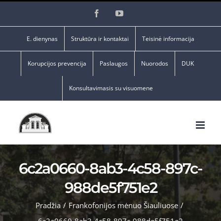
Skip
Facebook
YouTube
to
content
E. dienynas
Struktūra ir kontaktai
Teisinė informacija
Korupcijos prevencija
Paslaugos
Nuorodos
DUK
Konsultavimasis su visuomene
6c2a0660-8ab3-4c58-897c-
988de5f751e2
Pradžia
/
Frankofonijos mėnuo Šiauliuose
/
6c2a0660-8ab3-4c58-897c-988de5f751e2