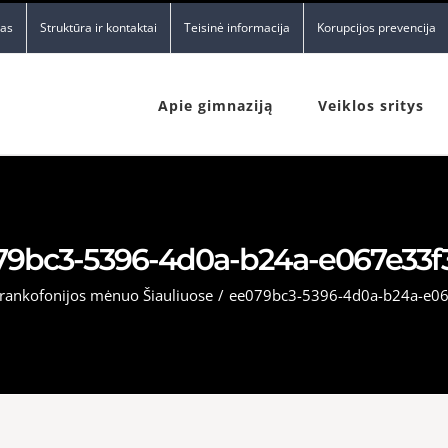
nas
Struktūra ir kontaktai
Teisinė informacija
Korupcijos prevencija
Apie gimnaziją
Veiklos sritys
79bc3-5396-4d0a-b24a-e067e33f
rankofonijos mėnuo Šiauliuose
/
ee079bc3-5396-4d0a-b24a-e0