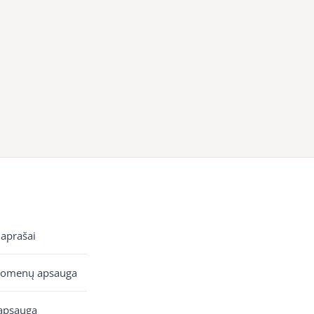
 aprašai
uomenų apsauga
apsauga