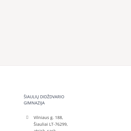
ŠIAULIŲ DIDŽDVARIO
GIMNAZIJA
Vilniaus g. 188,
Šiauliai LT-76299,
atsisk. sąsk.