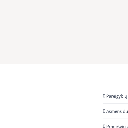
Pareigybių
Asmens d
Pranešėjų 