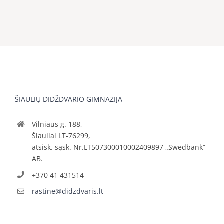
ŠIAULIŲ DIDŽDVARIO GIMNAZIJA
Vilniaus g. 188,
Šiauliai LT-76299,
atsisk. sąsk. Nr.LT507300010002409897 „Swedbank“
AB.
+370 41 431514
rastine@didzdvaris.lt