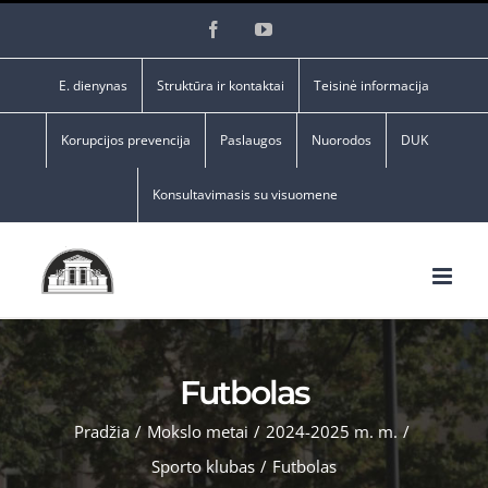
Skip
Facebook
YouTube
to
content
E. dienynas
Struktūra ir kontaktai
Teisinė informacija
Korupcijos prevencija
Paslaugos
Nuorodos
DUK
Konsultavimasis su visuomene
Futbolas
Pradžia
/
Mokslo metai
/
2024-2025 m. m.
/
Sporto klubas
/
Futbolas