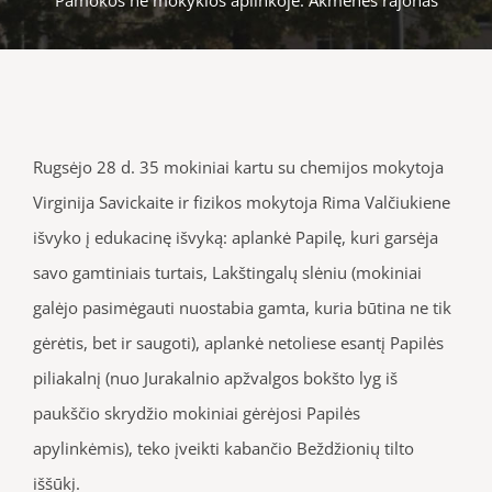
Rugsėjo 28 d. 35 mokiniai kartu su chemijos mokytoja
Virginija Savickaite ir fizikos mokytoja Rima Valčiukiene
išvyko į edukacinę išvyką: aplankė Papilę, kuri garsėja
savo gamtiniais turtais, Lakštingalų slėniu (mokiniai
galėjo pasimėgauti nuostabia gamta, kuria būtina ne tik
gėrėtis, bet ir saugoti), aplankė netoliese esantį Papilės
piliakalnį (nuo Jurakalnio apžvalgos bokšto lyg iš
paukščio skrydžio mokiniai gėrėjosi Papilės
apylinkėmis), teko įveikti kabančio Beždžionių tilto
iššūkį.