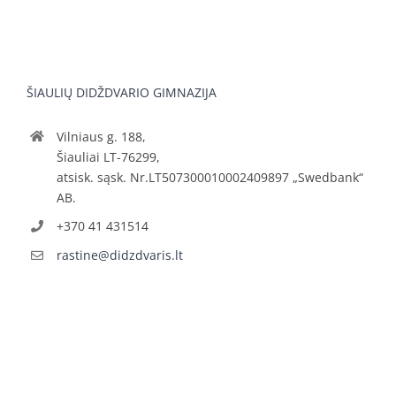
ŠIAULIŲ DIDŽDVARIO GIMNAZIJA
Vilniaus g. 188,
Šiauliai LT-76299,
atsisk. sąsk. Nr.LT507300010002409897 „Swedbank“
AB.
+370 41 431514
rastine@didzdvaris.lt