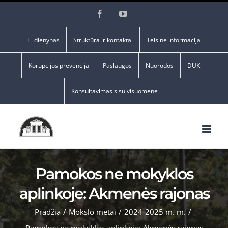
Skip
Facebook
YouTube
to
content
E. dienynas
Struktūra ir kontaktai
Teisinė informacija
Korupcijos prevencija
Paslaugos
Nuorodos
DUK
Konsultavimasis su visuomene
Pamokos ne mokyklos
aplinkoje: Akmenės rajonas
Pradžia
/
Mokslo metai
/
2024-2025 m. m.
/
Pamokos ne mokyklos aplinkoje: Akmenės rajonas