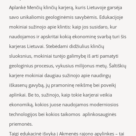
Aplankė Menčių klinčių karjerą, kuris Lietuvoje garsėja
savo unikaliomis geologinėmis savybėmis. Edukacijoje
mokiniai sužinojo apie klintis: kaip jos susidaro, kur
naudojamos ir apskritai kokią ekonominę svarbą turi šis
karjeras Lietuvai. Stebėdami didžiulius klinčių
sluoksnius, mokiniai turėjo galimybę iš arti pamatyti
geologinius procesus, vykusius milijonus metų. Šaltiškių
karjere mokiniai daugiau sužinojo apie naudingų
iškasenų gavybą, jų pramoninę reikšmę bei poveikį
aplinkai. Be to, sužinojo, kaip tokie karjerai veikia
ekonomiką, kokios juose naudojamos moderniosios
technologijos bei kokios taikomos aplinkosauginės
priemonės.
Taigi edukacinė išvyka į Akmenės rajono apylinkes – tai