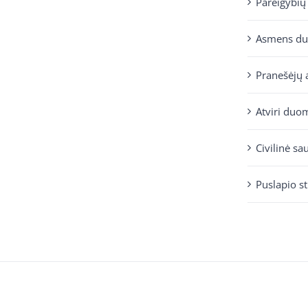
Pareigybių
Asmens d
Pranešėjų 
Atviri duo
Civilinė sa
Puslapio s