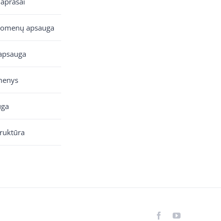
 aprašai
uomenų apsauga
apsauga
menys
uga
truktūra
Facebook
YouTube