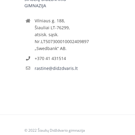
GIMNAZIJA
Vilniaus g. 188,
Šiauliai LT-76299,
atsisk. sąsk.
Nr.LT507300010002409897
„Swedbank“ AB.
+370 41 431514
rastine@didzdvaris.lt
© 2022 Šiaulių Didždvario gimnazija