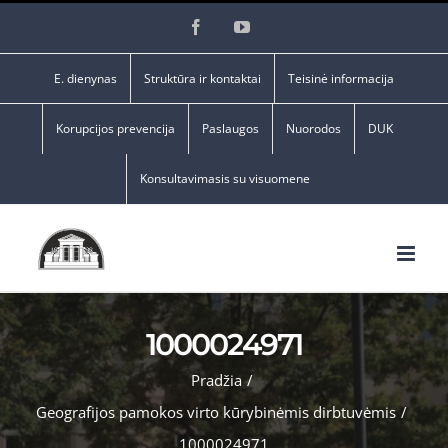
Skip
Facebook
YouTube
to
content
E. dienynas
Struktūra ir kontaktai
Teisinė informacija
Korupcijos prevencija
Paslaugos
Nuorodos
DUK
Konsultavimasis su visuomene
1000024971
Pradžia
/
Geografijos pamokos virto kūrybinėmis dirbtuvėmis
/
1000024971