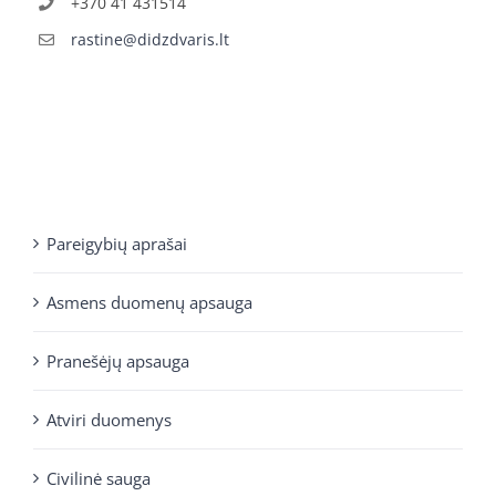
+370 41 431514
rastine@didzdvaris.lt
Pareigybių aprašai
Asmens duomenų apsauga
Pranešėjų apsauga
Atviri duomenys
Civilinė sauga