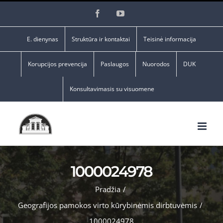
Skip
Facebook
YouTube
to
content
E. dienynas
Struktūra ir kontaktai
Teisinė informacija
Korupcijos prevencija
Paslaugos
Nuorodos
DUK
Konsultavimasis su visuomene
1000024978
Pradžia
/
Geografijos pamokos virto kūrybinėmis dirbtuvėmis
/
1000024978