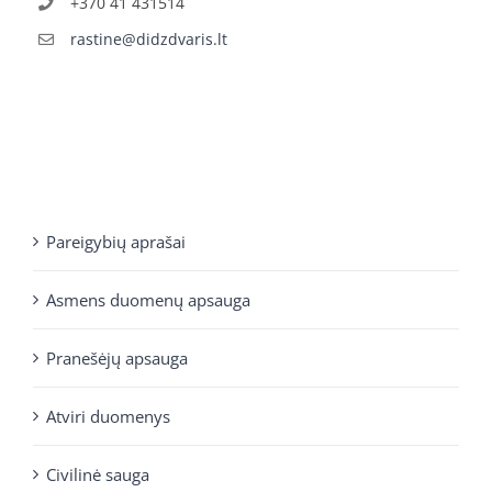
+370 41 431514
rastine@didzdvaris.lt
Pareigybių aprašai
Asmens duomenų apsauga
Pranešėjų apsauga
Atviri duomenys
Civilinė sauga