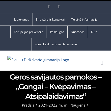
Skip
Facebook
YouTube
to
content
E. dienynas
Struktūra ir kontaktai
Teisinė informacija
Korupcijos prevencija
Paslaugos
Nuorodos
DUK
Konsultavimasis su visuomene
Geros savijautos pamokos –
„Gongai – Kvėpavimas –
Atsipalaidavimas“
Pradžia
/
2021-2022 m. m.
,
Naujiena
/