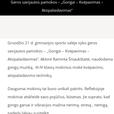
Geros savijautos pamokos – „Gongai – Kvėpavimas –
Atsipalaidavimas“
Gruodžio 21 d. gimnazijos sporto salėje vyko geros
savijautos pamokos – ,,Gongai – Kvėpavimas –
Atsipalaidavimas”. Aktorė Raminta Šniaukštaitė, naudodama
gongų muziką, III-IV klasių mokinius mokė kvėpavimo,
atsipalaidavimo technikų.
Daugumai mokinių tai buvo unikali patirtis. Refleksijoje
mokiniai atskleidė savo pojūčius, būsenas. Jie suprato, kad
gongo garsai ir vibracijos mažina nerimą, stresą , nemigą,
padeda labiau susitelkti.