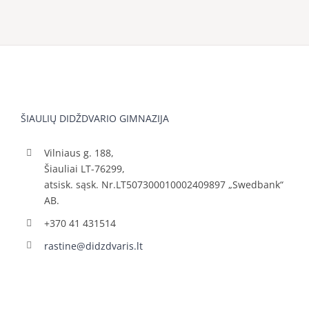
ŠIAULIŲ DIDŽDVARIO GIMNAZIJA
Vilniaus g. 188,
Šiauliai LT-76299,
atsisk. sąsk. Nr.LT507300010002409897 „Swedbank“
AB.
+370 41 431514
rastine@didzdvaris.lt