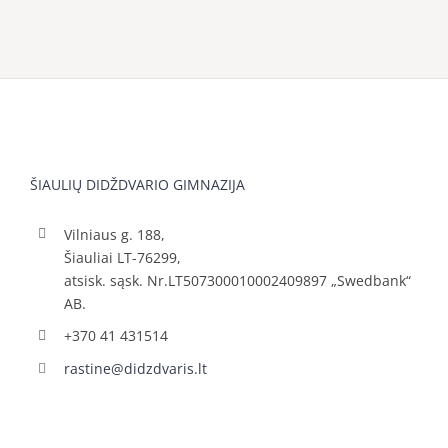
ŠIAULIŲ DIDŽDVARIO GIMNAZIJA
Vilniaus g. 188,
Šiauliai LT-76299,
atsisk. sąsk. Nr.LT507300010002409897 „Swedbank“
AB.
+370 41 431514
rastine@didzdvaris.lt