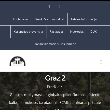
Skip
Facebook
YouTube
to
content
E. dienynas
Struktūra ir kontaktai
Teisinė informacija
Korupcijos prevencija
Paslaugos
Nuorodos
DUK
Konsultavimasis su visuomene
Graz 2
Pradžia
/
Gilesnis mokymasis ir globalus pilietiškumas užsienio
kalbų pamokose: tarptautinis ECML seminaras pristatė