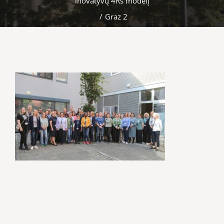
inovatyvų 4Rs modelį
/
Graz 2