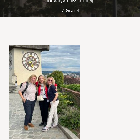
inovatyvų 4Rs modelį
/
Graz 4