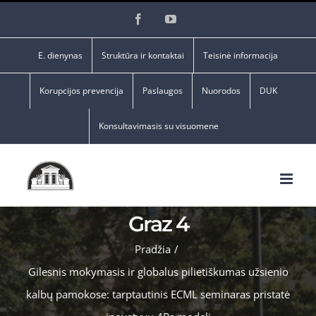
Skip
Facebook
YouTube
to
content
E. dienynas
Struktūra ir kontaktai
Teisinė informacija
Korupcijos prevencija
Paslaugos
Nuorodos
DUK
Konsultavimasis su visuomene
Graz 4
Pradžia
/
Gilesnis mokymasis ir globalus pilietiškumas užsienio
kalbų pamokose: tarptautinis ECML seminaras pristatė