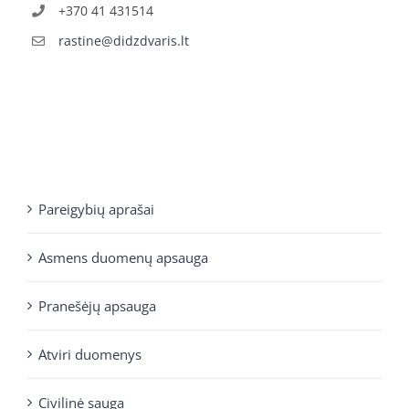
+370 41 431514
rastine@didzdvaris.lt
Pareigybių aprašai
Asmens duomenų apsauga
Pranešėjų apsauga
Atviri duomenys
Civilinė sauga