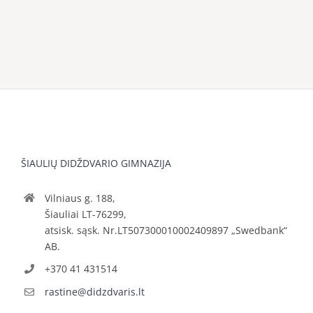
ŠIAULIŲ DIDŽDVARIO GIMNAZIJA
Vilniaus g. 188,
Šiauliai LT-76299,
atsisk. sąsk. Nr.LT507300010002409897 „Swedbank“
AB.
+370 41 431514
rastine@didzdvaris.lt