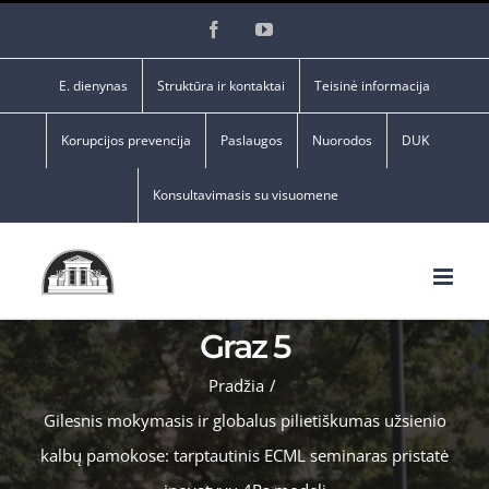
Skip
Facebook
YouTube
to
content
E. dienynas
Struktūra ir kontaktai
Teisinė informacija
Korupcijos prevencija
Paslaugos
Nuorodos
DUK
Konsultavimasis su visuomene
Graz 5
Pradžia
/
Gilesnis mokymasis ir globalus pilietiškumas užsienio
kalbų pamokose: tarptautinis ECML seminaras pristatė