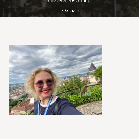
inovatyvų 4Rs modelį
/
Graz 5