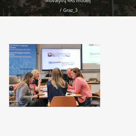
inovatyvų 4Rs modelį
/
Graz_3