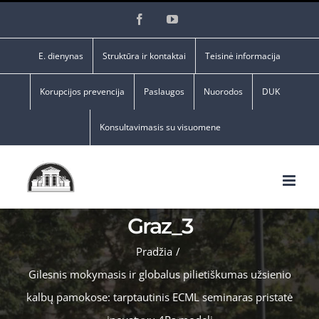
Skip
Facebook
YouTube
to
content
E. dienynas
Struktūra ir kontaktai
Teisinė informacija
Korupcijos prevencija
Paslaugos
Nuorodos
DUK
Konsultavimasis su visuomene
Graz_3
Pradžia
/
Gilesnis mokymasis ir globalus pilietiškumas užsienio
kalbų pamokose: tarptautinis ECML seminaras pristatė