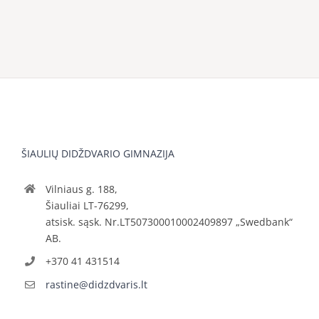
ŠIAULIŲ DIDŽDVARIO GIMNAZIJA
Vilniaus g. 188,
Šiauliai LT-76299,
atsisk. sąsk. Nr.LT507300010002409897 „Swedbank“
AB.
+370 41 431514
rastine@didzdvaris.lt