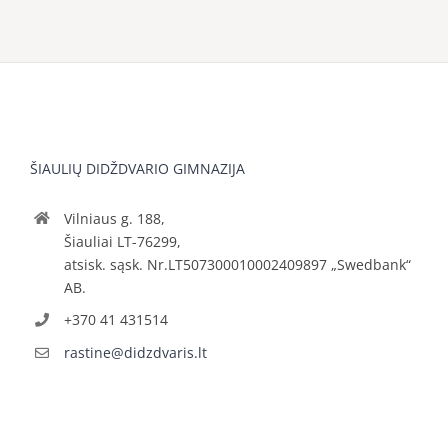
ŠIAULIŲ DIDŽDVARIO GIMNAZIJA
Vilniaus g. 188,
Šiauliai LT-76299,
atsisk. sąsk. Nr.LT507300010002409897 „Swedbank“
AB.
+370 41 431514
rastine@didzdvaris.lt