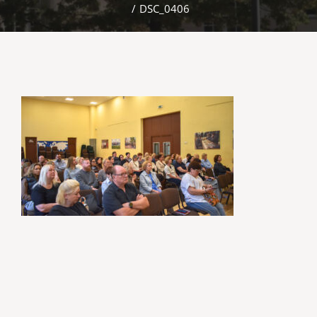
/
DSC_0406