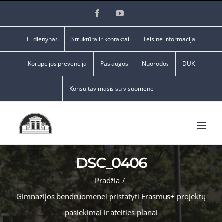
Skip
Facebook
YouTube
to
content
E. dienynas
Struktūra ir kontaktai
Teisinė informacija
Korupcijos prevencija
Paslaugos
Nuorodos
DUK
Konsultavimasis su visuomene
DSC_0406
Pradžia
/
Gimnazijos bendruomenei pristatyti Erasmus+ projektų
pasiekimai ir ateities planai