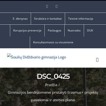
Skip
Facebook
YouTube
to
content
E. dienynas
Struktūra ir kontaktai
Teisinė informacija
Korupcijos prevencija
Paslaugos
Nuorodos
DUK
Konsultavimasis su visuomene
DSC_0425
Pradžia
/
Gimnazijos bendruomenei pristatyti Erasmus+ projektų
pasiekimai ir ateities planai