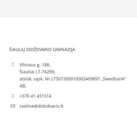
ŠIAULIŲ DIDŽDVARIO GIMNAZIJA
Vilniaus g. 188,
Šiauliai LT-76299,
atsisk. sąsk. Nr.LT507300010002409897 „Swedbank“
AB.
+370 41 431514
rastine@didzdvaris.lt