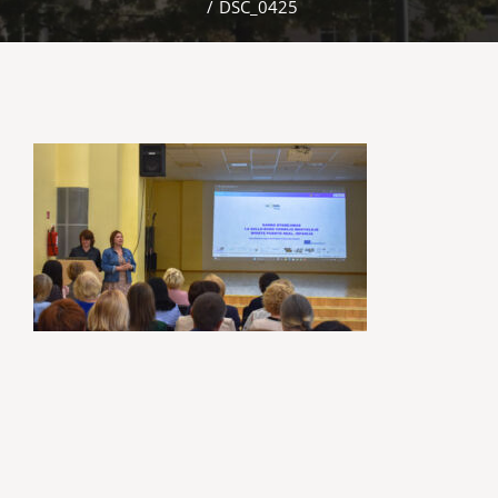
/
DSC_0425