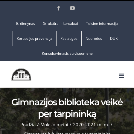
Skip
Facebook
YouTube
to
content
E. dienynas
Struktūra ir kontaktai
Teisinė informacija
Korupcijos prevencija
Paslaugos
Nuorodos
DUK
Konsultavimasis su visuomene
Gimnazijos biblioteka veikė
per tarpininką
Pradžia
/
Mokslo metai
/
2020-2021 m. m.
/
Gimnazijos biblioteka veikė per tarpininką