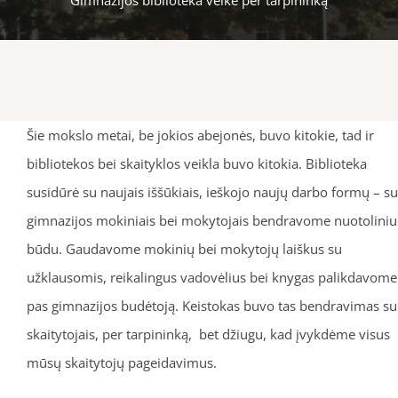
Šie mokslo metai, be jokios abejonės, buvo kitokie, tad ir
bibliotekos bei skaityklos veikla buvo kitokia. Biblioteka
susidūrė su naujais iššūkiais, ieškojo naujų darbo formų – su
gimnazijos mokiniais bei mokytojais bendravome nuotoliniu
būdu. Gaudavome mokinių bei mokytojų laiškus su
užklausomis, reikalingus vadovėlius bei knygas palikdavome
pas gimnazijos budėtoją. Keistokas buvo tas bendravimas su
skaitytojais, per tarpininką, bet džiugu, kad įvykdėme visus
mūsų skaitytojų pageidavimus.