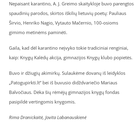
Nepaisant karantino, A. J. Greimo skaitykloje buvo parengtos
spaudinių parodos, skirtos iškilių lietuvių poetų: Pauliaus
Širvio, Henriko Nagio, Vytauto Mačernio, 100-osioms
gimimo metinėms paminėti.
Gaila, kad dėl karantino neįvyko tokie tradiciniai renginiai,
kaip: Knygų Kalėdų akcija, gimnazijos Knygų klubo popietės.
Buvo ir džiugių akimirkų. Sulaukėme dovanų iš leidyklos
„Patogupirkti.lt“ bei iš buvusio didždvariečio Mariaus
Balvočiaus. Dėka šių rėmėjų gimnazijos knygų fondas
pasipildė vertingomis knygomis.
Rima Dranickaitė, Jovita Labanauskienė