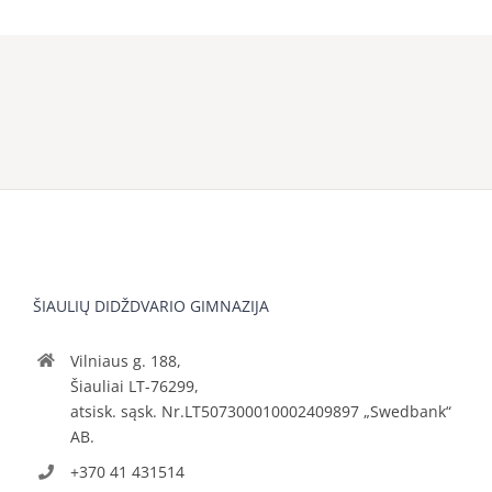
ŠIAULIŲ DIDŽDVARIO GIMNAZIJA
Vilniaus g. 188,
Šiauliai LT-76299,
atsisk. sąsk. Nr.LT507300010002409897 „Swedbank“
AB.
+370 41 431514