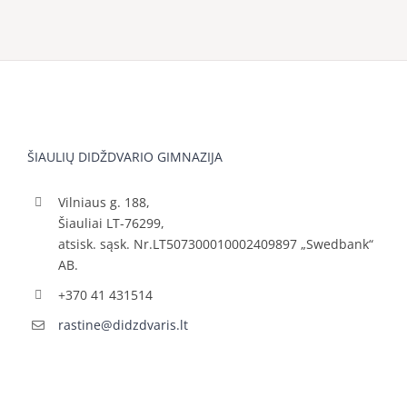
ŠIAULIŲ DIDŽDVARIO GIMNAZIJA
Vilniaus g. 188,
Šiauliai LT-76299,
atsisk. sąsk. Nr.LT507300010002409897 „Swedbank“
AB.
+370 41 431514
rastine@didzdvaris.lt