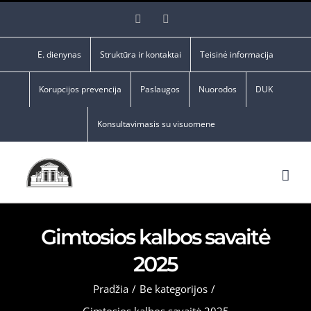
Skip
Facebook
YouTube
to
content
E. dienynas
Struktūra ir kontaktai
Teisinė informacija
Korupcijos prevencija
Paslaugos
Nuorodos
DUK
Konsultavimasis su visuomene
Gimtosios kalbos savaitė
2025
Pradžia
/
Be kategorijos
/
Gimtosios kalbos savaitė 2025