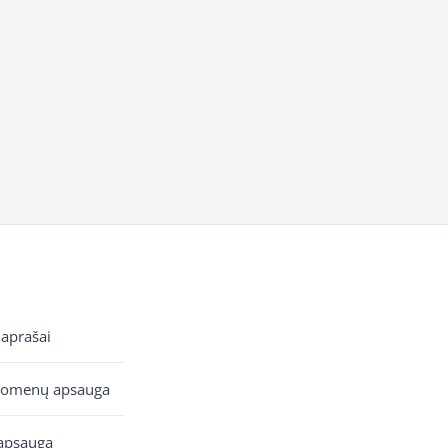
 aprašai
uomenų apsauga
apsauga