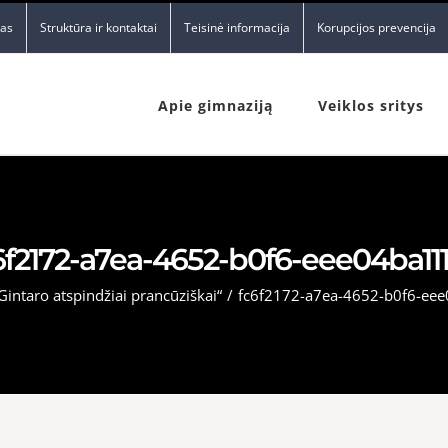
nas
Struktūra ir kontaktai
Teisinė informacija
Korupcijos prevencija
Apie gimnaziją
Veiklos sritys
6f2172-a7ea-4652-b0f6-eee04ba11
Gintaro atspindžiai prancūziškai“
/
fc6f2172-a7ea-4652-b0f6-ee