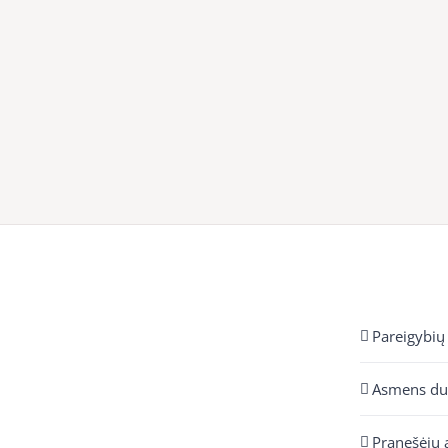
Pareigybių
Asmens d
Pranešėjų 