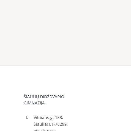
ŠIAULIŲ DIDŽDVARIO
GIMNAZIJA
Vilniaus g. 188,
Šiauliai LT-76299,
atsisk. sąsk.