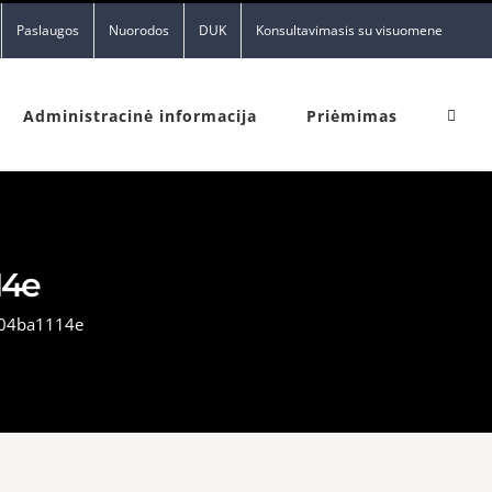
Paslaugos
Nuorodos
DUK
Konsultavimasis su visuomene
Administracinė informacija
Priėmimas
14e
e04ba1114e