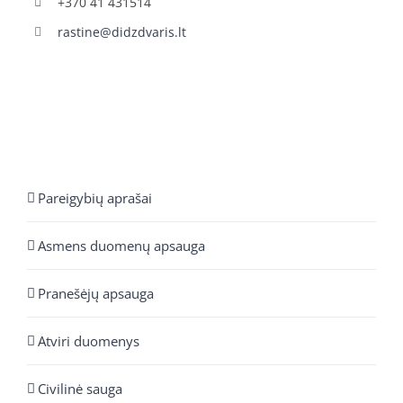
+370 41 431514
rastine@didzdvaris.lt
Pareigybių aprašai
Asmens duomenų apsauga
Pranešėjų apsauga
Atviri duomenys
Civilinė sauga