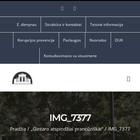
Skip
Facebook
YouTube
to
content
E. dienynas
Struktūra ir kontaktai
Teisinė informacija
Korupcijos prevencija
Paslaugos
Nuorodos
DUK
Konsultavimasis su visuomene
IMG_7377
Pradžia
/
„Gintaro atspindžiai prancūziškai“
/
IMG_7377