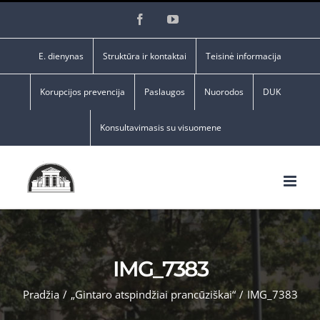
Skip
Facebook
YouTube
to
content
E. dienynas
Struktūra ir kontaktai
Teisinė informacija
Korupcijos prevencija
Paslaugos
Nuorodos
DUK
Konsultavimasis su visuomene
IMG_7383
Pradžia
/
„Gintaro atspindžiai prancūziškai“
/
IMG_7383