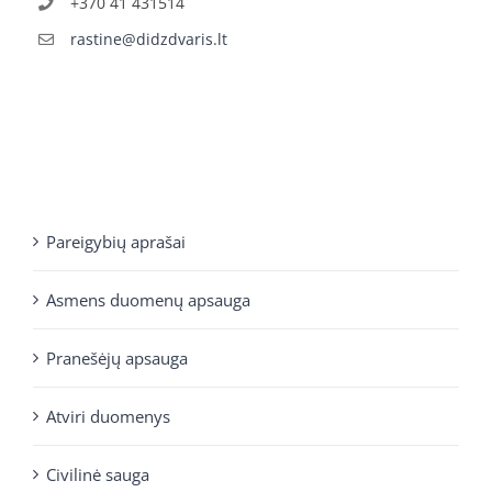
+370 41 431514
rastine@didzdvaris.lt
Pareigybių aprašai
Asmens duomenų apsauga
Pranešėjų apsauga
Atviri duomenys
Civilinė sauga